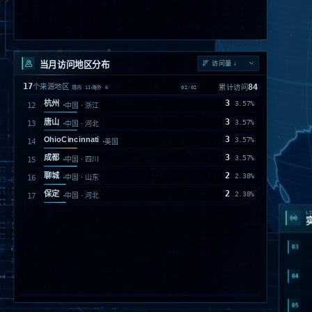
当月访问地区分布
17
84
个来源地区
累计访问
01
/
02
境内
11
海外
6
19
北京
22.62%
01
中国
10
阳泉
11.9%
02
中国 · 山西
6
Viet NamHanoiHoàn Kiếm
7.14%
03
海外
5
Monrovia
5.95%
04
01
美国 · California
5
上海
5.95%
05
中国
02
5
重庆
5.95%
06
中国
4
North Bergen
4.76%
07
美国 · New Jersey
LI
03
4
香港
4.76%
08
中国
4
04
邯郸
4.76%
09
中国 · 河北
3
IndiaAndhra PradeshGuntur
3.57%
10
海外
05
3
IranTehran0
3.57%
11
海外
06