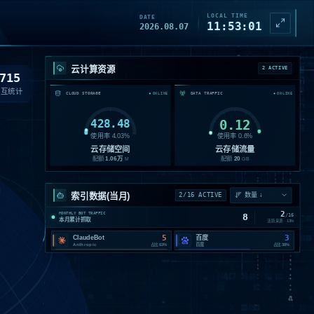
LOCAL TIME
DATE
11:53:03
2026.08.07
云计算资源
2 ACTIVE
715
交互统计
CLOUD STORAGE
DATA TRAFFIC
ONLINE
ONLINE
428.48
0.12
使用率
4.03
%
使用率
0.6
%
云存储空间
云存储流量
配额
1.06
万
配额
20
M
GB
索引数据(当月)
2/16 ACTIVE
2
MONTHLY BOT TRAFFIC
8
/
16
本月累计抓取
活跃来源 ·
13
%
5
3
ClaudeBot
百度
Anthropic
百度
占比
63%
占比
38%