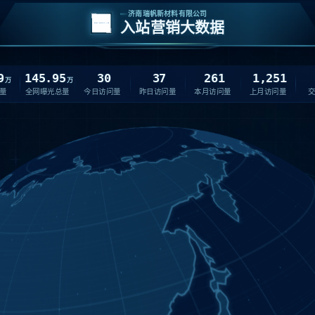
济南瑞帆新材料有限公司
入站营销大数据
9
145.95
30
37
261
1,251
万
万
量
全网曝光总量
今日访问量
昨日访问量
本月访问量
上月访问量