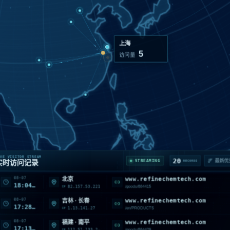
香港
4
访问量
08-07
www.refinechemtech.com
云南 · 昆明
19:51:35
202.98.70.91
/goods/885957
IP
08-07
www.refinechemtech.com
江苏 · 淮安
18:47:12
116.147.147.239
首页 /
IP
08-07
www.refinechemtech.com
北京
VE VISITOR STREAM
20
STREAMING
实时访问记录
RECORDS
18:04:58
82.157.53.221
/goods/884415
IP
08-07
www.refinechemtech.com
吉林 · 长春
17:28:22
1.13.141.27
/en/PRODUCTS
IP
08-07
www.refinechemtech.com
福建 · 南平
17:13:55
112.51.133.225
/goods/884429
IP
08-07
refinechemtech.com
广东 · 深圳
16:31:35
114.117.244.132
/goods/892365
IP