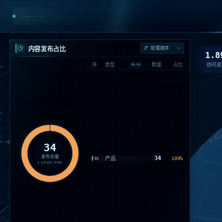
内容发布占比
1.8
访问总
序
类型
数量
占比
01
/
01
34
发布总量
34
产品
100%
01
1
ACTIVE TYPES